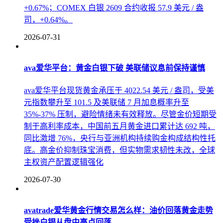
+0.67%；COMEX 白银 2609 合约收报 57.9 美元 / 盎
司，+0.64%。
2026-07-31
ava爱华平台：黄金白银下破 美联储议息前保持谨慎
ava爱华平台现货黄金承压于 4022.54 美元 / 盎司，受美
元指数攀升至 101.5 及美联储 7 月加息概率升至
35%-37% 压制，避险情绪未有效释放。尽管金价短期受
制于高利率成本，中国前五月黄金进口累计达 692 吨，
同比激增 76%，央行与亚洲机构持续购金构成结构性托
底。高金价抑制珠宝消费，但实物需求韧性未改，全球
主权资产配置逻辑强化
2026-07-30
avatrade爱华黄金行情交易怎么样：油价回落黄金走势
受挫白银从盘中高点回落