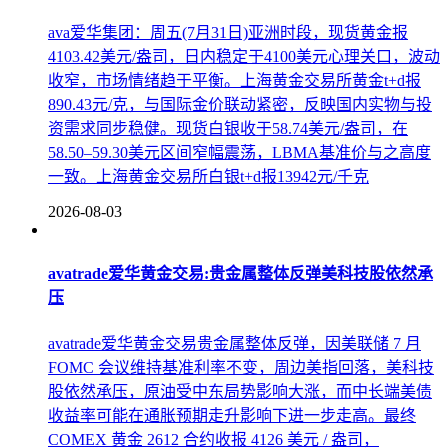
ava爱华集团：周五(7月31日)亚洲时段，现货黄金报
4103.42美元/盎司，日内稳定于4100美元心理关口，波动
收窄，市场情绪趋于平衡。上海黄金交易所黄金t+d报
890.43元/克，与国际金价联动紧密，反映国内实物与投
资需求同步稳健。现货白银收于58.74美元/盎司，在
58.50–59.30美元区间窄幅震荡，LBMA基准价与之高度
一致。上海黄金交易所白银t+d报13942元/千克
2026-08-03
avatrade爱华黄金交易:贵金属整体反弹美科技股依然承
压
avatrade爱华黄金交易贵金属整体反弹，因美联储 7 月
FOMC 会议维持基准利率不变，周边美指回落，美科技
股依然承压，原油受中东局势影响大涨，而中长端美债
收益率可能在通胀预期走升影响下进一步走高。最终
COMEX 黄金 2612 合约收报 4126 美元 / 盎司，