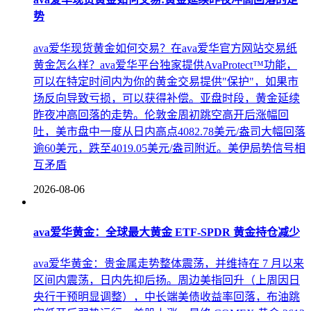
势
ava爱华现货黄金如何交易？在ava爱华官方网站交易纸
黄金怎么样？‌‌‌ava爱华平台独家提供AvaProtect™功能，
可以在特定时间内为你的黄金交易提供"保护"，如果市
场反向导致亏损，可以获得补偿。亚盘时段，黄金延续
昨夜冲高回落的走势。伦敦金周初跳空高开后涨幅回
吐，美市盘中一度从日内高点4082.78美元/盎司大幅回落
逾60美元，跌至4019.05美元/盎司附近。美伊局势信号相
互矛盾
2026-08-06
ava爱华黄金：全球最大黄金 ETF-SPDR 黄金持仓减少
ava爱华黄金：贵金属走势整体震荡，并维持在 7 月以来
区间内震荡，日内先抑后扬。周边美指回升（上周因日
央行干预明显调整），中长端美债收益率回落，布油跳