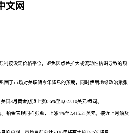
中文网
行情下强制按设定价格平仓，避免因点差扩大或流动性枯竭导致的额
，巩固了市场对美联储今年降息的预期，同时伊朗地缘政治紧张
。美国3月黄金期货上涨0.6%至4,627.10美元/盎司。
铂金表现同样强劲，上涨4%至2,415.21美元，接近上月触及
息的预期。市场目前预计2026年将有大约Two次降息。