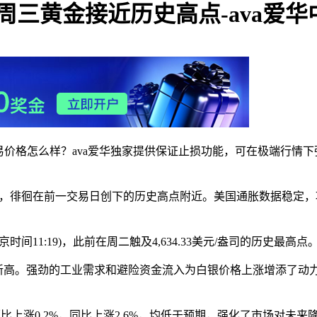
周三黄金接近历史高点-ava爱华
易价格怎么样？‌‌ava爱华独家提供‌保证止损功能，可在极端
涨，徘徊在前一交易日创下的历史高点附近。美国通胀数据稳定
北京时间11:19)，此前在周二触及4,634.33美元/盎司的历史最高点
史新高。强劲的工业需求和避险资金流入为白银价格上涨增添了动力。
比上涨0.2%，同比上涨2.6%，均低于预期，强化了市场对未来降