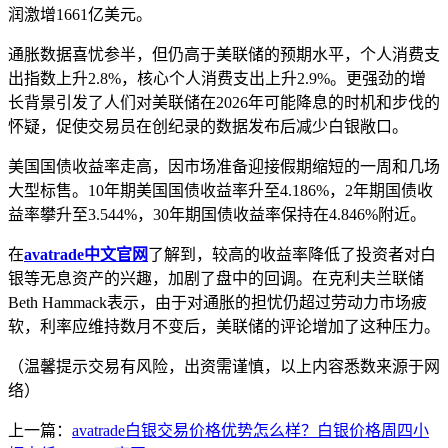
润激增1661亿美元。
通胀数据喜忧参半，但仍高于美联储的预期水平，个人消费支
出指数上升2.8%，核心个人消费支出上升2.9%。更强劲的增
长背景引发了人们对美联储在2026年可能降息的时机和步伐的
怀疑，促使交易员在创纪录的数据发布后减少白银敞口。
美国国债收益率走高，因市场准备迎接假期缩短的一周和几场
大型标售。10年期美国国债收益率升至4.186%，2年期国债收
益率攀升至3.544%，30年期国债收益率保持在4.846%附近。
在
avatrade中文官网
了解到，较高的收益率降低了投资者对白
银等无息资产的兴趣，加剧了盘中的回调。在克利夫兰联储
Beth Hammack表示，由于对通胀的担忧仍超过劳动力市场疲
软，利率应维持数月不变后，美联储的评论增加了这种压力。
（温馨提示交易有风险，出资需谨慎，以上内容悉数来源于网
络）
上一篇：
avatrade白银交易价格优势怎么样？白银价格周四小