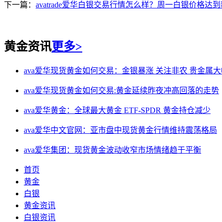
下一篇：
avatrade爱华白银交易行情怎么样？周一白银价格达到新高
黄金资讯
更多>
ava爱华现货黄金如何交易：金银暴涨 关注非农 贵金属
ava爱华现货黄金如何交易:黄金延续昨夜冲高回落的走势
ava爱华黄金：全球最大黄金 ETF-SPDR 黄金持仓减少
ava爱华中文官网：亚市盘中现货黄金行情维持震荡格局
ava爱华集团：现货黄金波动收窄市场情绪趋于平衡
首页
黄金
白银
黄金资讯
白银资讯