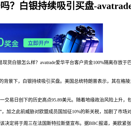
谱吗？白银持续吸引买盘-avatra
交易现货白银怎么样？‌‌avatrade爱华平台客户资金‌100%隔
势升温的背景下，白银持续吸引买盘。美国总统特朗普表示，其在格
于前一交易日创下的历史高点95.89美元。随着地缘政治风险上升
”，加之此前威胁对欧盟成员国加征10%的新关税，加剧了市场
该决定将于周三在法国斯特拉斯堡宣布。据BBC报道，美欧紧