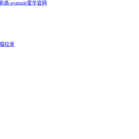
-avatrade爱华官网
大幅拉涨