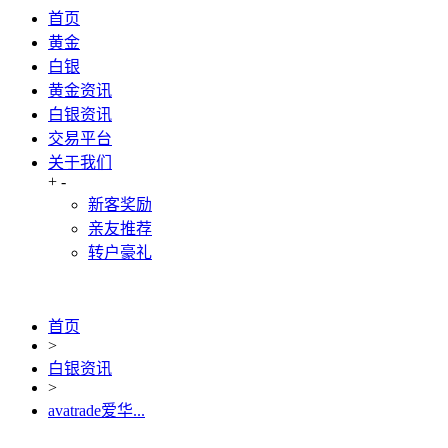
首页
黄金
白银
黄金资讯
白银资讯
交易平台
关于我们
+
-
新客奖励
亲友推荐
转户豪礼
首页
>
白银资讯
>
avatrade爱华...