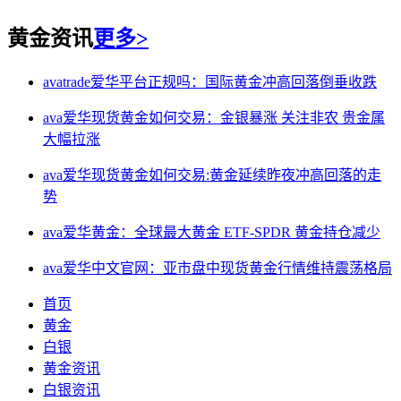
黄金资讯
更多>
avatrade爱华平台正规吗：国际黄金冲高回落倒垂收跌
ava爱华现货黄金如何交易：金银暴涨 关注非农 贵金属
大幅拉涨
ava爱华现货黄金如何交易:黄金延续昨夜冲高回落的走
势
ava爱华黄金：全球最大黄金 ETF-SPDR 黄金持仓减少
ava爱华中文官网：亚市盘中现货黄金行情维持震荡格局
首页
黄金
白银
黄金资讯
白银资讯