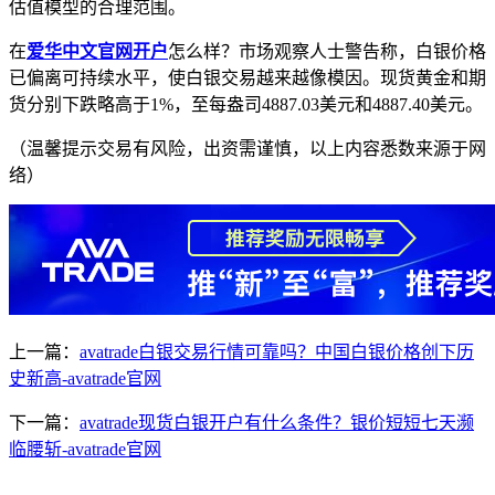
估值模型的合理范围。
在
爱华中文官网开户
怎么样？市场观察人士警告称，白银价格
已偏离可持续水平，使白银交易越来越像模因。现货黄金和期
货分别下跌略高于1%，至每盎司4887.03美元和4887.40美元。
（温馨提示交易有风险，出资需谨慎，以上内容悉数来源于网
络）
上一篇：
avatrade白银交易行情可靠吗？中国白银价格创下历
史新高-avatrade官网
下一篇：
avatrade现货白银开户有什么条件？银价短短七天濒
临腰斩-avatrade官网