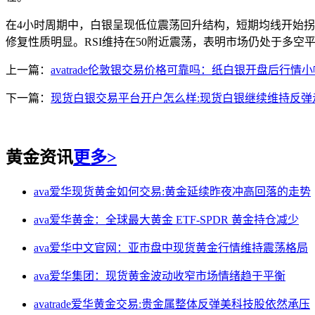
在4小时周期中，白银呈现低位震荡回升结构，短期均线开始
修复性质明显。RSI维持在50附近震荡，表明市场仍处于多空平
上一篇：
avatrade伦敦银交易价格可靠吗：纸白银开盘后行
下一篇：
现货白银交易平台开户怎么样:现货白银继续维持反弹
黄金资讯
更多>
ava爱华现货黄金如何交易:黄金延续昨夜冲高回落的走势
ava爱华黄金：全球最大黄金 ETF-SPDR 黄金持仓减少
ava爱华中文官网：亚市盘中现货黄金行情维持震荡格局
ava爱华集团：现货黄金波动收窄市场情绪趋于平衡
avatrade爱华黄金交易:贵金属整体反弹美科技股依然承压