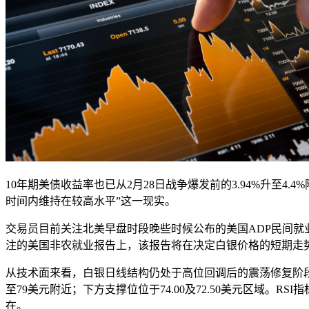
10年期美债收益率也已从2月28日战争爆发前的3.94%升至4
时间内维持在较高水平”这一现实。
交易员目前关注北美早盘时段晚些时候公布的美国ADP民间就
注的美国非农就业报告上，该报告将在决定白银价格的短期走
从技术面来看，白银日线结构仍处于高位回调后的震荡修复阶段。
至79美元附近；下方支撑位位于74.00及72.50美元区域
在。