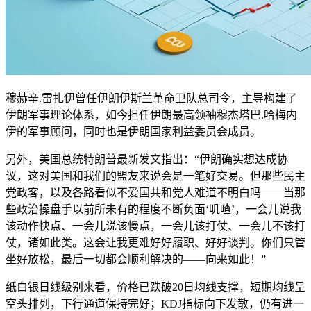
穆赫辛.雷扎伊曾任伊朗伊斯兰革命卫队总司令，主导构建了
伊朗军事理论体系，如今担任伊朗最高领袖穆杰塔巴.哈梅内
伊的军事顾问，同时也是伊朗国家利益委员会成员。
另外，美国总统特朗普最新发文指出：“伊朗确实想达成协
议，这对美国和我们的盟友来说会是一笔好交易。但那些民主
党政客，以及各路看似不爱国共和党人难道不明白吗——当那
些政治操盘手以前所未有的程度不断负面‘叽喳’，一会儿说我
该动作快点、一会儿说该慢点，一会儿该打仗、一会儿不该打
仗，诸如此类。这会让我更难好好履职、好好谈判。你们只管
坐好放松，最后一切都会顺利解决的——向来如此！”
纸白银日线级别来看，价格已跌破20日均线支撑，短期均线呈
空头排列，下行通道保持完好；KDJ指标向下发散，仍有进一