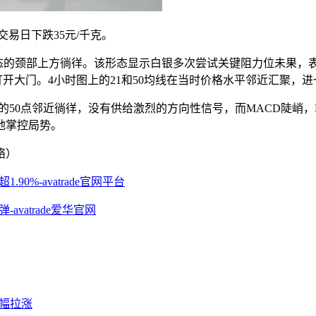
交易日下跌35元/千克。
跌双顶形态的颈部上方徜徉。该形态显示白银多次尝试关键阻力位未
50美元打开大门。4小时图上的21和50均线在当时价格水平邻近汇聚
性的50点邻近徜徉，没有供给激烈的方向性信号，而MACD陡峭
地掌控局势。
络）
0%-avatrade官网平台
vatrade爱华官网
大幅拉涨