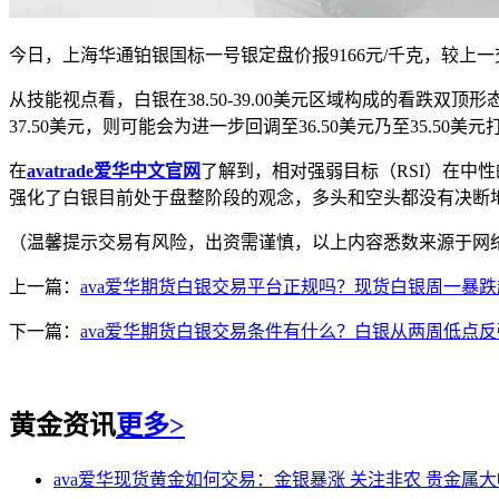
今日，上海华通铂银国标一号银定盘价报9166元/千克，较上一
从技能视点看，白银在38.50-39.00美元区域构成的看
37.50美元，则可能会为进一步回调至36.50美元乃至35.
在
avatrade爱华中文官网
了解到，相对强弱目标（RSI）在中
强化了白银目前处于盘整阶段的观念，多头和空头都没有决断
（温馨提示交易有风险，出资需谨慎，以上内容悉数来源于网
上一篇：
ava爱华期货白银交易平台正规吗？现货白银周一暴跌超1.9
下一篇：
ava爱华期货白银交易条件有什么？白银从两周低点反弹-a
黄金资讯
更多>
ava爱华现货黄金如何交易：金银暴涨 关注非农 贵金属