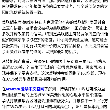
的需求，可能会推进白银上涨。据路透社报道，太阳能使用的
白银需求是2025年整体消费的重要贡献者，与全球创纪录的太
阳能光伏系统装置一致。
美联储主席·鲍威尔将在杰克逊霍尔举办的美联储年度研讨会
上宣布讲话。这场会议被视为美联储的“非正式会议”，历史上
多次开释政策转向信号。特别是美联储主席鲍威尔周五的讲话
假如鲍威尔采取“观望”的态度，并倾向于鹰派立场，这可能会
提振美元，并削弱以美元计价的大宗商品价格。因此投资者需
亲近关注鲍威尔的遣词，以把握最新的机会。
从技能视点来看，白银在4小时图表上呈对称三角形。价格从
靠近37.00美元的三角形形成的下边界急剧反弹，买家再次出
现并保卫了要害支撑。这次反弹使金价回到了100均线，现在
在37.76美元附近起到直接阻力的作用。
在
avatrade爱华中文官网
了解到，持续打破100均线可能为重
新测验该三角的上边界38.20美元附近的心理水平铺平道路。
承认打破该集合区可能会加速看涨势头，并暴露下一个上行方
针位38.74美元（即8月14日的动摇高点），随后是多年高点的