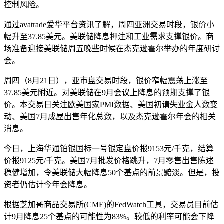
控制风险。‌
通过avatrade爱华平台资讯了解，周四亚洲交易时段，银价小
幅升至37.85美元。美联储降息押注和工业需求支撑银价。商
场准备迎接美联储周五晚些时候在杰克逊霍尔举办的年度研讨
会。
周四（8月21日），亚市盘交易时段，银价窄幅震荡上涨至
37.85美元附近。对美联储在9月会议上降息的预期支撑了银
价。本交易日关注欧美国家PMI数据、美国初请失业金人数变
动、美国7月成屋出售年化总数，以及杰克逊霍尔年会的相关
消息。
今日，上海华通铂银国标一号银定盘价报9153元/千克，结算
价报9125元/千克。美国7月批发价格跳升，7月零售出售陈述
稳健增加，令美联储大幅降息50个基点的前景黯淡。但是，投
资者仍估计今年会降息。
根据芝加哥商品交易所(CME)的FedWatch工具，交易员目前估
计9月降息25个基点的可能性为83%。较低的利率可能会下降