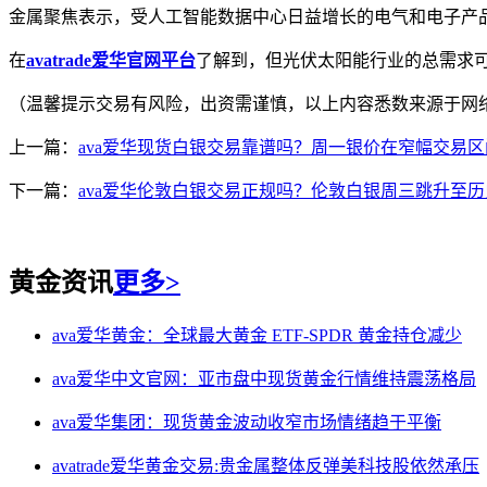
金属聚焦表示，受人工智能数据中心日益增长的电气和电子产品
在
avatrade爱华官网平台
了解到，但光伏太阳能行业的总需求可
（温馨提示交易有风险，出资需谨慎，以上内容悉数来源于网
上一篇：
ava爱华现货白银交易靠谱吗？周一银价在窄幅交易区间内震
下一篇：
ava爱华伦敦白银交易正规吗？伦敦白银周三跳升至历史新高
黄金资讯
更多>
ava爱华黄金：全球最大黄金 ETF-SPDR 黄金持仓减少
ava爱华中文官网：亚市盘中现货黄金行情维持震荡格局
ava爱华集团：现货黄金波动收窄市场情绪趋于平衡
avatrade爱华黄金交易:贵金属整体反弹美科技股依然承压